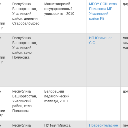
е
Республика
Магнитогорский
МБОУ СОШ села
ди
Башкортостан,
государственный
Поляковка МР
Учалинский
университет, 2010
Учалинский
район, деревня
район РБ
тии
Старобалбуково
Я"
е
Республика
ИП Юламанов
ма
Башкортостан,
С.С.
ка
Учалинский
ма
район, село
тии
Поляковка
Я"
е
Республика
Белорецкий
до
Башкортостан,
педагогический
Учалинский
колледж, 2010
район, село
тии
Поляковка
Я"
е
Республика
ПУ №9 г.Миасса
Потребительское
пек