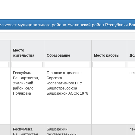
ельсовет муниципального района Учалинский район Республики Ба
Место
жительства
Образование
Место работы
До
Республика
Торговое отделение
пе
Башкортостан,
Бирского
Учалинский
кооперативного ПТУ
район, село
Башпотребсоюза
Поляковка
Башкирской АССР, 1978
Республика
Башкирский
пе
Башкортостан,
государственный