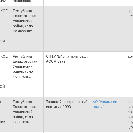
СИИ"
Вознесенка
СКОЕ
Республика
вр
Башкортостан,
не
Учалинский
район, село
Вознесенка
КОЙ
СКОЕ
Республика
СПТУ №45 г.Учалы Баш.
до
Башкортостан,
АССР, 1979
Учалинский
район, село
Поляковка
КОЙ
е
Республика
Троицкий ветеринарный
АО "Уральские
во
Башкортостан,
институт, 1993
камни"
ва
Учалинский
ра
район, село
вс
тии
Поляковка
сл
Я"
це