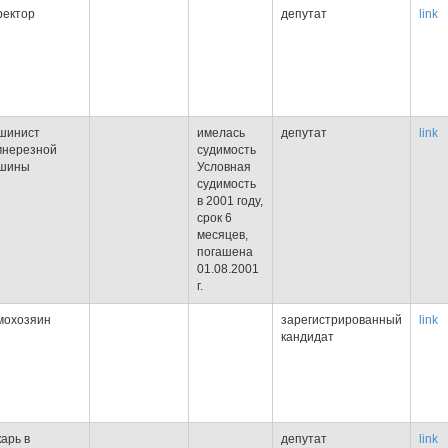
ректор
депутат
link
шинист
имелась
депутат
link
мнерезной
судимость
шины
Условная
судимость
в 2001 году,
срок 6
месяцев,
погашена
01.08.2001
г.
мохозяин
зарегистрированный
link
кандидат
арь в
депутат
link