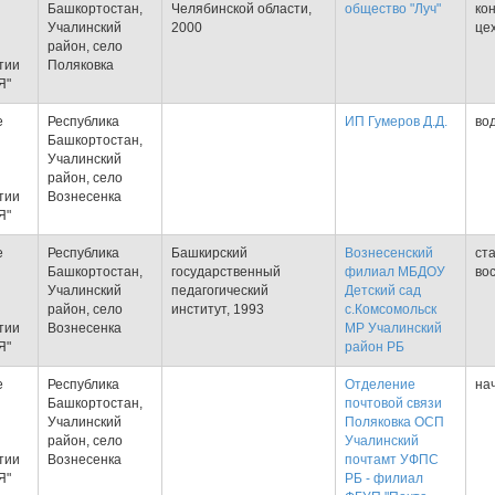
Башкортостан,
Челябинской области,
общество "Луч"
ко
Учалинский
2000
це
район, село
тии
Поляковка
Я"
е
Республика
ИП Гумеров Д.Д.
во
Башкортостан,
Учалинский
район, село
тии
Вознесенка
Я"
е
Республика
Башкирский
Вознесенский
ст
Башкортостан,
государственный
филиал МБДОУ
во
Учалинский
педагогический
Детский сад
район, село
институт, 1993
с.Комсомольск
тии
Вознесенка
МР Учалинский
Я"
район РБ
е
Республика
Отделение
на
Башкортостан,
почтовой связи
Учалинский
Поляковка ОСП
район, село
Учалинский
тии
Вознесенка
почтамт УФПС
Я"
РБ - филиал