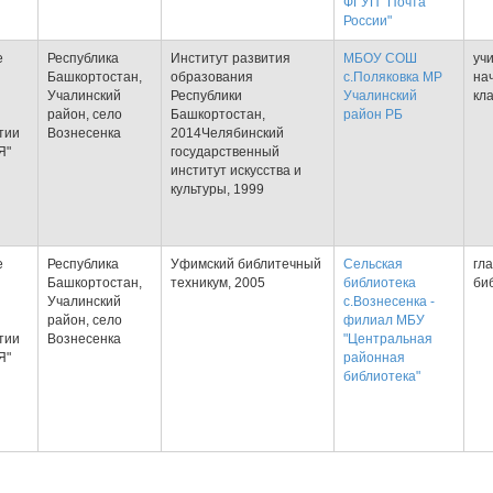
ФГУП "Почта
России"
е
Республика
Институт развития
МБОУ СОШ
уч
Башкортостан,
образования
с.Поляковка МР
на
Учалинский
Республики
Учалинский
кл
район, село
Башкортостан,
район РБ
тии
Вознесенка
2014Челябинский
Я"
государственный
институт искусства и
культуры, 1999
е
Республика
Уфимский библитечный
Сельская
гл
Башкортостан,
техникум, 2005
библиотека
би
Учалинский
с.Вознесенка -
район, село
филиал МБУ
тии
Вознесенка
"Центральная
Я"
районная
библиотека"