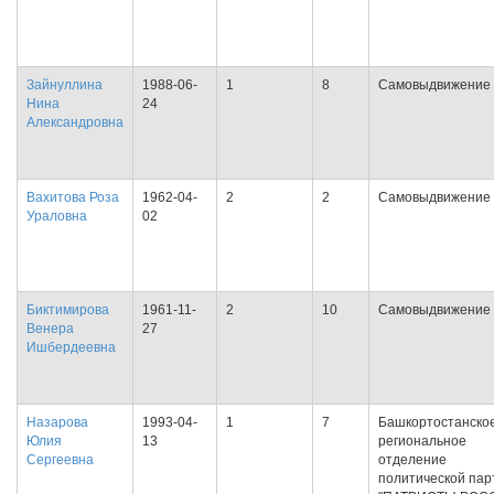
Зайнуллина
1988-06-
1
8
Самовыдвижение
Нина
24
Александровна
Вахитова Роза
1962-04-
2
2
Самовыдвижение
Ураловна
02
Биктимирова
1961-11-
2
10
Самовыдвижение
Венера
27
Ишбердеевна
Назарова
1993-04-
1
7
Башкортостанско
Юлия
13
региональное
Сергеевна
отделение
политической пар