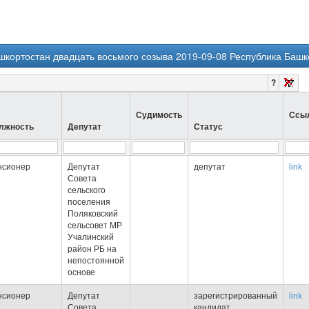
шкортостан двадцать восьмого созыва 2019-09-08 Республика Башк
?
Судимость
Ссы
лжность
Депутат
Статус
нсионер
Депутат
депутат
link
Совета
сельского
поселения
Поляковский
сельсовет МР
Учалинский
район РБ на
непостоянной
основе
нсионер
Депутат
зарегистрированный
link
Совета
кандидат