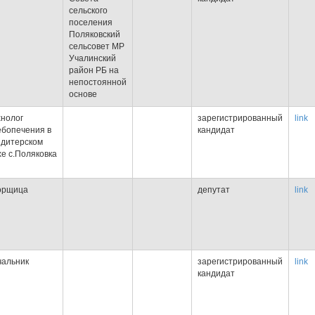
сельского
поселения
Поляковский
сельсовет МР
Учалинский
район РБ на
непостоянной
основе
хнолог
зарегистрированный
link
ебопечения в
кандидат
ндитерском
хе с.Поляковка
орщица
депутат
link
чальник
зарегистрированный
link
кандидат