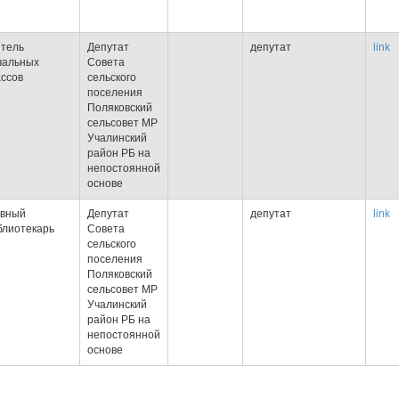
итель
Депутат
депутат
link
чальных
Совета
ассов
сельского
поселения
Поляковский
сельсовет МР
Учалинский
район РБ на
непостоянной
основе
авный
Депутат
депутат
link
блиотекарь
Совета
сельского
поселения
Поляковский
сельсовет МР
Учалинский
район РБ на
непостоянной
основе