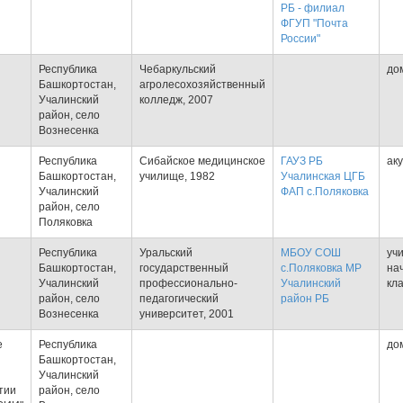
РБ - филиал
ФГУП "Почта
России"
Республика
Чебаркульский
до
Башкортостан,
агролесохозяйственный
Учалинский
колледж, 2007
район, село
Вознесенка
Республика
Сибайское медицинское
ГАУЗ РБ
ак
Башкортостан,
училище, 1982
Учалинская ЦГБ
Учалинский
ФАП с.Поляковка
район, село
Поляковка
Республика
Уральский
МБОУ СОШ
уч
Башкортостан,
государственный
с.Поляковка МР
на
Учалинский
профессионально-
Учалинский
кл
район, село
педагогический
район РБ
Вознесенка
университет, 2001
е
Республика
до
Башкортостан,
Учалинский
тии
район, село