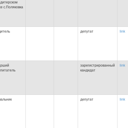
ндитерском
хе с.Поляковка
дитель
депутат
link
арший
зарегистрированный
link
спитатель
кандидат
чальник
депутат
link