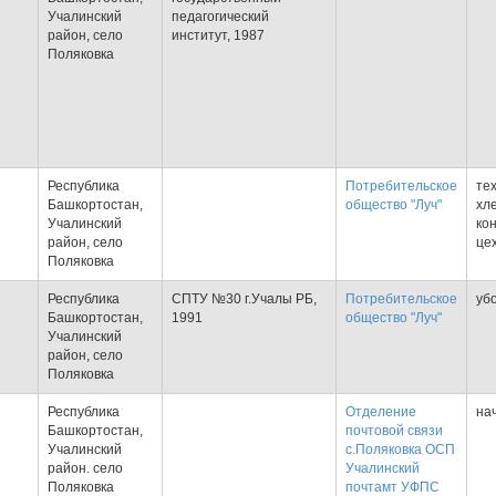
Учалинский
педагогический
район, село
институт, 1987
Поляковка
Республика
Потребительское
те
Башкортостан,
общество "Луч"
хл
Учалинский
ко
район, село
це
Поляковка
Республика
СПТУ №30 г.Учалы РБ,
Потребительское
уб
Башкортостан,
1991
общество "Луч"
Учалинский
район, село
Поляковка
Республика
Отделение
на
Башкортостан,
почтовой связи
Учалинский
с.Поляковка ОСП
район. село
Учалинский
Поляковка
почтамт УФПС