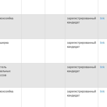
мохозяйка
зарегистрированный
link
кандидат
ушерка
зарегистрированный
link
кандидат
итель
зарегистрированный
link
чальных
кандидат
ассов
мохозяйка
зарегистрированный
link
кандидат