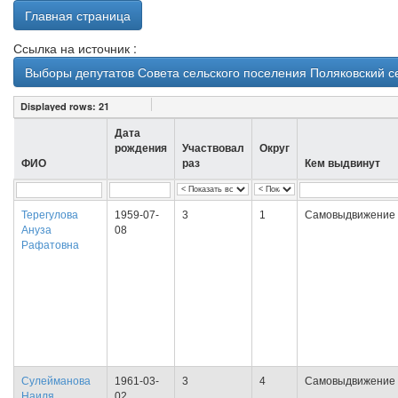
Главная страница
Ссылка на источник :
Выборы депутатов Совета сельского поселения Поляковский с
Displayed rows:
21
Дата
рождения
Участвовал
Округ
ФИО
раз
Кем выдвинут
Терегулова
1959-07-
3
1
Самовыдвижение
Ануза
08
Рафатовна
Сулейманова
1961-03-
3
4
Самовыдвижение
Наиля
02