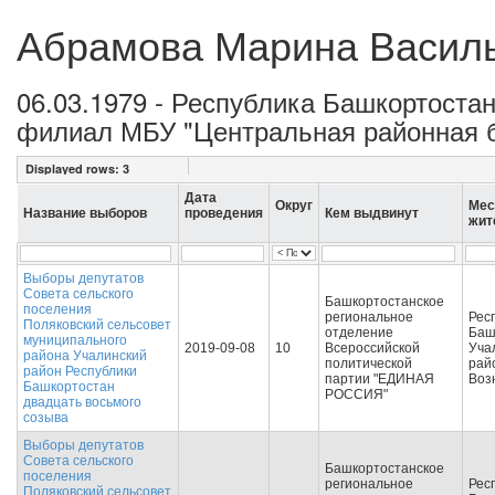
Абрамова Марина Васил
06.03.1979 - Республика Башкортостан
филиал МБУ "Центральная районная б
Displayed rows:
3
Дата
Округ
Мес
Название выборов
проведения
Кем выдвинут
жит
Выборы депутатов
Совета сельского
Башкортостанское
поселения
региональное
Рес
Поляковский сельсовет
отделение
Баш
муниципального
2019-09-08
10
Всероссийской
Уча
района Учалинский
политической
рай
район Республики
партии "ЕДИНАЯ
Воз
Башкортостан
РОССИЯ"
двадцать восьмого
созыва
Выборы депутатов
Совета сельского
Башкортостанское
поселения
региональное
Рес
Поляковский сельсовет