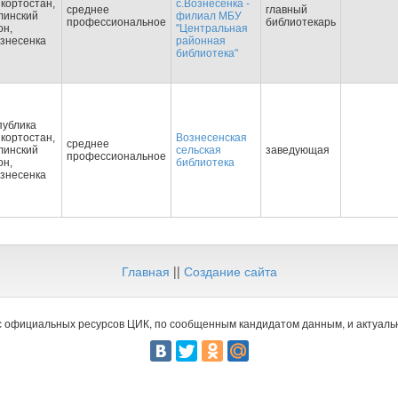
кортостан,
с.Вознесенка -
среднее
главный
линский
филиал МБУ
профессиональное
библиотекарь
он,
"Центральная
ознесенка
районная
библиотека"
публика
кортостан,
Вознесенская
среднее
линский
сельская
заведующая
профессиональное
он,
библиотека
ознесенка
Главная
||
Создание сайта
 официальных ресурсов ЦИК, по сообщенным кандидатом данным, и актуальн