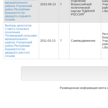
отделение
Баш
муниципального
2015-09-13
7
Всероссийской
Уча
района Учалинский
политической
рай
район Республики
партии "ЕДИНАЯ
с.В
Башкортостан
РОССИЯ"
двадцать седьмого
созыва
Выборы депутатов
Совета сельского
поселения
Рес
Поляковский сельсовет
Баш
муниципального
2011-03-13
7
Самовыдвижение
Уча
района Учалинский
рай
район Республики
с.В
Башкортостан
двадцать шестого
созыва
Размещенная информация взята с