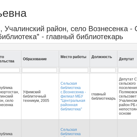
ьевна
, Учалинский район, село Вознесенка - 
иблиотека" - главный библиотекарь
то
Место работы
Должность
Образование
Депутат
ельства
Депутат 
Сельская
сельского
публика
библиотека
поселени
кортостан,
Уфимский
с.Вознесенка -
Поляковс
главный
линский
библитечный
филиал МБУ
сельсове
библиотекарь
он, село
техникум, 2005
"Центральная
Учалинск
несенка
районная
район РБ 
библиотека"
непостоя
основе
Сельская
публика
библиотека