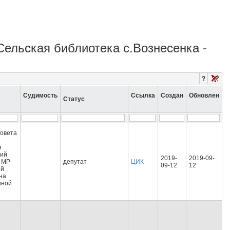
Сельская библиотека с.Вознесенка -
?
Судимость
Ссылка
Создан
Обновлен
Статус
Совета
я
кий
2019-
2019-09-
т МР
депутат
ЦИК
09-12
12
ий
на
нной