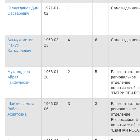
Галяутдинов Дим
1971-01-
1
1
Самовыдвижен
Сарварович
02
Альмухаметов
1969-03-
4
6
Самовыдвижен
Фанур
23
Хатмуллович
Мухамадиев
1966-01-
2
5
Башкортостанс
Айрат
20
региональное
Гайфуллович
отделение
политической п
"ПАТРИОТЫ РО
Шайхисламова
1966-05-
3
3
Башкортостанс
Райфа
06
региональное
Ахиятовна
отделение
Всероссийской
политической п
"ЕДИНАЯ РОСС