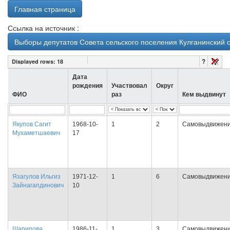
Главная страница
Ссылка на источник :
Выборы депутатов Совета сельского поселения Кулганинский 
?
Displayed rows:
18
Дата
рождения
Участвовал
Округ
ФИО
раз
Кем выдвинут
Якупов Сагит
1968-10-
1
2
Самовыдвижен
Мухаметшаевич
17
Язагулов Ильгиз
1971-12-
1
6
Самовыдвижен
Зайнагапдинович
10
Шарипова
1986-11-
1
3
Самовыдвижен