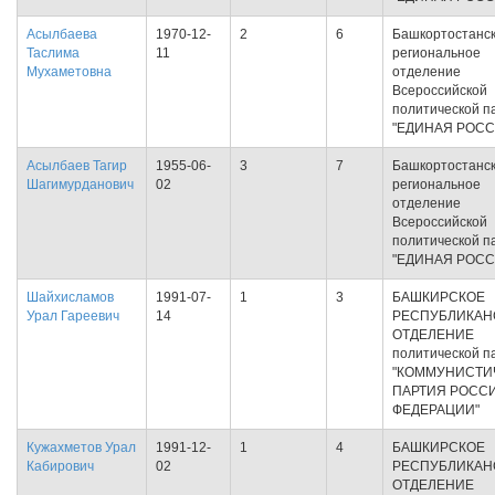
Асылбаева
1970-12-
2
6
Башкортостанс
Таслима
11
региональное
Мухаметовна
отделение
Всероссийской
политической п
"ЕДИНАЯ РОСС
Асылбаев Тагир
1955-06-
3
7
Башкортостанс
Шагимурданович
02
региональное
отделение
Всероссийской
политической п
"ЕДИНАЯ РОСС
Шайхисламов
1991-07-
1
3
БАШКИРСКОЕ
Урал Гареевич
14
РЕСПУБЛИКАН
ОТДЕЛЕНИЕ
политической п
"КОММУНИСТИ
ПАРТИЯ РОСС
ФЕДЕРАЦИИ"
Кужахметов Урал
1991-12-
1
4
БАШКИРСКОЕ
Кабирович
02
РЕСПУБЛИКАН
ОТДЕЛЕНИЕ