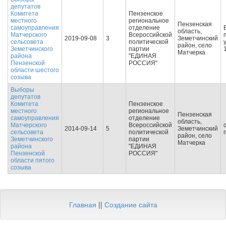
депутатов
Комитета
Пензенское
местного
региональное
Пензенская
самоуправления
отделение
область,
Матчерского
Всероссийской
2019-09-08
3
Земетчинский
сельсовета
политической
район, село
Земетчинского
партии
Матчерка
района
"ЕДИНАЯ
Пензенской
РОССИЯ"
области шестого
созыва
Выборы
депутатов
Комитета
Пензенское
местного
региональное
Пензенская
самоуправления
отделение
область,
Матчерского
Всероссийской
2014-09-14
5
Земетчинский
сельсовета
политической
район, село
Земетчинского
партии
Матчерка
района
"ЕДИНАЯ
Пензенской
РОССИЯ"
области пятого
созыва
Главная
||
Создание сайта