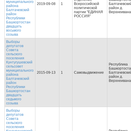
муниципального
2019-09-08
1
Всероссийской
Балтачевски
района
политической
район д.
Балтачевский
партии "ЕДИНАЯ
Верхнеивана
район
РОССИЯ"
Республики
Башкортостан
двадцать
восьмого
созыва
Выборы
депутатов
Совета
сельского
поселения
Кунтугушевский
Республика
сельсовет
Башкортост
муниципального
2015-09-13
1
Самовыдвижение
Балтачевски
района
район д.
Балтачевский
Верхнеивана
район
Республики
Башкортостан
двадцать
седьмого
созыва
Выборы
депутатов
Совета
сельского
поселения