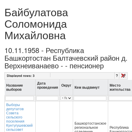
Байбулатова
Соломонида
Михайловна
10.11.1958 - Республика
Башкортостан Балтачевский район д.
Верхнеиванаево - - пенсионер
?
Displayed rows:
3
Дата
Название
Округ
Место
проведения
Кем выдвинут
выборов
жительства
Выборы
депутатов
Совета
сельского
поселения
Башкортостанское
Кунтугушевский
региональное
Республика
сельсовет
отделение
Башкортост