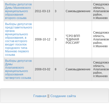
Выборы депутатов
Свердловс
Думы Махневского
область,
муниципального
2011-03-13
3
Самовыдвижение
Алапаевск
образования
район,
второго созыва
п.Махнево
Выборы депутатов
представительного
органа
Свердловс
муниципального
"СРО ВПП
область,
образования, в
2008-10-12
3
"ЕДИНАЯ
Алапаевск
состав которого
РОССИЯ"
район,
входит поселок
п.Махнево
городского типа
Махнево первого
созыва
Выборы депутатов
Свердловс
Думы
область,
Алапаевского
2008-03-02
8
Самовыдвижение
Алапаевск
муниципального
район,
образования
п.Махнево
четвертого созыва
Главная
||
Создание сайта