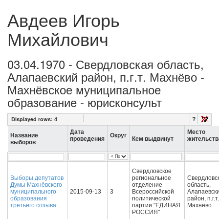
Авдеев Игорь
Михайлович
03.04.1970 - Свердловская область,
Алапаевский район, п.г.т. Махнёво -
Махнёвское муниципальное
образование - юрисконсульт
?
Displayed rows:
4
Дата
Место
Название
Округ
проведения
Кем выдвинут
жительств
выборов
Свердловское
Выборы депутатов
региональное
Свердловс
Думы Махнёвского
отделение
область,
муниципального
2015-09-13
3
Всероссийской
Алапаевск
образования
политической
район, п.г.т.
третьего созыва
партии "ЕДИНАЯ
Махнёво
РОССИЯ"