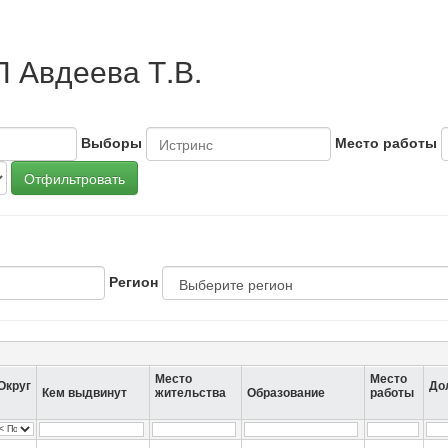
П Авдеева Т.В.
Выборы
Место работы
Отфильтровать
Регион
Место
Место
Округ
До
Кем выдвинут
жительства
Образование
работы