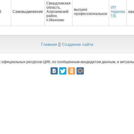
Свердловская
область,
ИП
высшее
3
Самовыдвижение
Алапаевский
Авдеева
юр
профессиональное
район,
Т.В.
п.Махнево
Главная
||
Создание сайта
 официальных ресурсов ЦИК, по сообщенным кандидатом данным, и актуальн