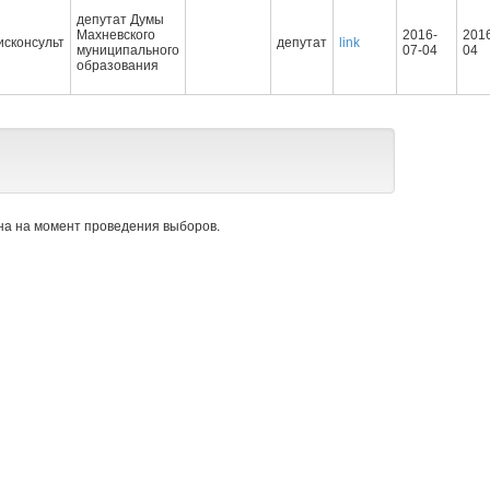
депутат Думы
Махневского
2016-
2016
исконсульт
депутат
link
муниципального
07-04
04
образования
а на момент проведения выборов.