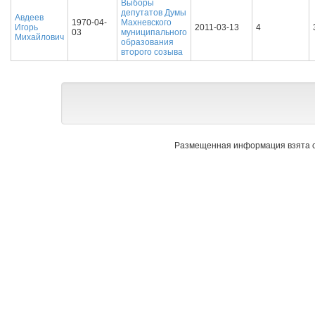
Выборы
депутатов Думы
Авдеев
1970-04-
Махневского
Игорь
2011-03-13
4
03
муниципального
Михайлович
образования
второго созыва
Размещенная информация взята с