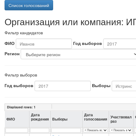
Список голосований
Организация или компания: И
Фильтр кандидатов
ФИО
Год выборов
Регион
Фильтр выборов
Год выборов
Выборы
Displayed rows:
1
Дата
Дата
Участвовал
ФИО
рождения
Выборы
голосования
раз