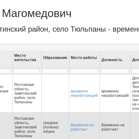
 Магомедович
ветинский район, село Тюльпаны - врем
Место
Образование
Место работы
жительства
Должность
Деп
Деп
е
деп
Ростовская
го
Тюл
область,
ления
временно
временно
сел
Заветинский
неработающий
неработающий
пос
район, село
и
тре
Тюльпаны
на 
осн
Ростовская
область,
среднее
Временно не
Временно не
Заветинский
(полное)
работает
работает
район, село
общее
Тюльпаны