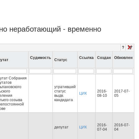
енно неработающий - временно
?
Судимость
Ссылка
Создан
Обновлен
утат
Статус
утат Собрания
утатов
ьпановского
утративший
ьского
статус
2016-
2017-07-
ЦИК
еления
выдв.
08-10
05
тьего созыва
кандидата
непостоянной
ове
2016-
2016-07-
депутат
ЦИК
07-04
04