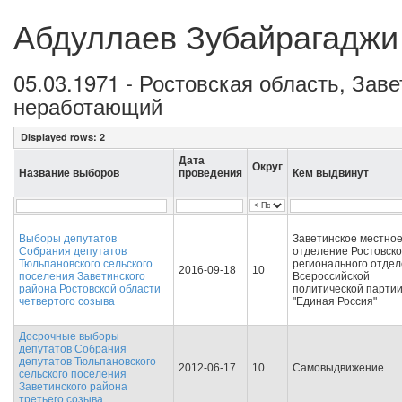
Абдуллаев Зубайрагаджи
05.03.1971 - Ростовская область, За
неработающий
Displayed rows:
2
Дата
Округ
Название выборов
проведения
Кем выдвинут
Выборы депутатов
Заветинское местно
Собрания депутатов
отделение Ростовско
Тюльпановского сельского
регионального отде
2016-09-18
10
поселения Заветинского
Всероссийской
района Ростовской области
политической парти
четвертого созыва
"Единая Россия"
Досрочные выборы
депутатов Собрания
депутатов Тюльпановского
2012-06-17
10
Самовыдвижение
сельского поселения
Заветинского района
третьего созыва