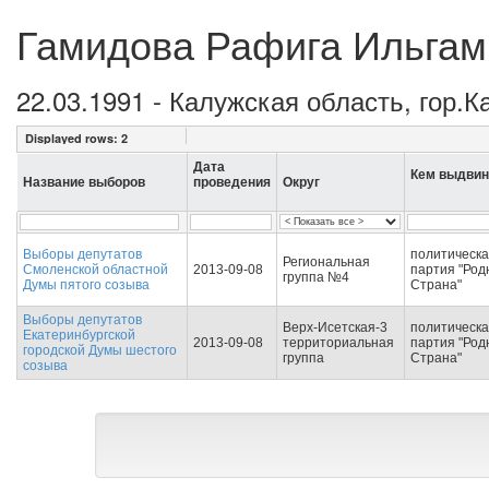
Гамидова Рафига Ильгам
22.03.1991 - Калужская область, гор.К
Displayed rows:
2
Дата
Кем выдвин
Название выборов
проведения
Округ
Выборы депутатов
политическ
Региональная
Смоленской областной
2013-09-08
партия "Род
группа №4
Думы пятого созыва
Страна"
Выборы депутатов
Верх-Исетская-3
политическ
Екатеринбургской
2013-09-08
территориальная
партия "Род
городской Думы шестого
группа
Страна"
созыва