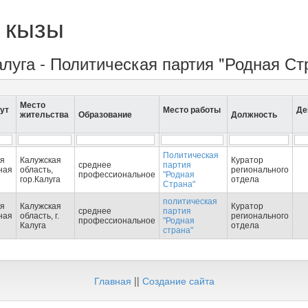
 кызы
алуга - Политическая партия "Родная Ст
Место
ут
Место работы
Де
жительства
Образование
Должность
Политическая
ая
Калужская
Куратор
среднее
партия
ная
область,
регионального
профессиональное
"Родная
гор.Калуга
отдела
Страна"
политическая
ая
Калужская
Куратор
среднее
партия
ная
область, г.
регионального
профессиональное
"Родная
Калуга
отдела
страна"
Главная
||
Создание сайта