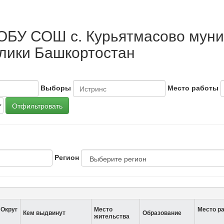
ОБУ СОШ с. Курьятмасово муни
лики Башкортостан
Выборы
Место работы
Отфильтровать
Регион
Округ
Место
Место р
Кем выдвинут
Образование
жительства