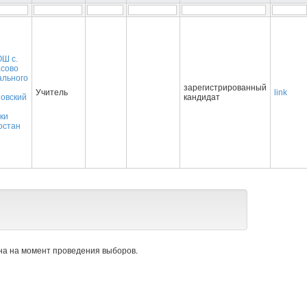
Ш с.
асово
ального
зарегистрированный
Учитель
link
овский
кандидат
ки
остан
а на момент проведения выборов.