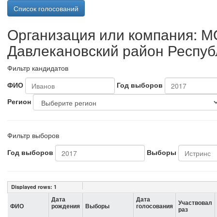
Список голосований
Организация или компания: М
Давлекановский район Респуб
Фильтр кандидатов
ФИО
Год выборов
Регион
Фильтр выборов
Год выборов
Выборы
Displayed rows:
1
Дата
Дата
Участвовал
ФИО
рождения
Выборы
голосования
раз