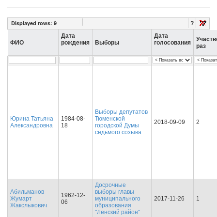
?
Displayed rows:
9
Дата
Дата
Участв
ФИО
рождения
Выборы
голосования
раз
Выборы депутатов
Юрина Татьяна
1984-08-
Тюменской
2018-09-09
2
Александровна
18
городской Думы
седьмого созыва
Досрочные
Абильманов
выборы главы
1962-12-
Жумарт
муниципального
2017-11-26
1
06
Жакслыкович
образования
"Ленский район"