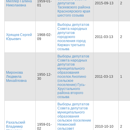
Миллер Галина
1959-01-
депутатов
2015-09-13
2
Николаевна
01
Тасеевского района
Красноярского края
шестого созыва
Выборы депутатов
Совета народных
депутатов
Хрящев Сергей
1968-02-
городского
2011-03-13
2
Юрьевич
09
поселения город
Киржач третьего
созыва
Выборы депутатов
Совета народных
депутатов
муниципального
Миронова
образования
1950-12-
Людмила
поселок Анопино
2011-03-13
1
30
Михайловна
(сельское
поселение) Гусь-
Хрустального
района второго
созыва
Выборы депутатов
Совета депутатов
муниципального
образования
сельское поселение
Рахальский
1959-01-
Нежинский
Владимир
2010-10-10
2
02
сельсовет