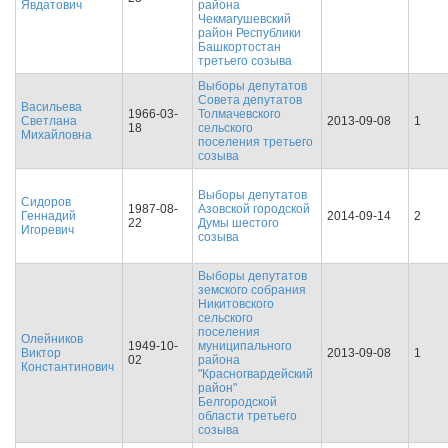
Явдатович
района
Чекмагушевский
район Республики
Башкортостан
третьего созыва
Выборы депутатов
Совета депутатов
Васильева
1966-03-
Толмачевского
Светлана
2013-09-08
1
18
сельского
Михайловна
поселения третьего
созыва
Выборы депутатов
Сидоров
1987-08-
Азовской городской
Геннадий
2014-09-14
2
22
Думы шестого
Игоревич
созыва
Выборы депутатов
земского собрания
Никитовского
сельского
поселения
Олейников
1949-10-
муниципального
Виктор
2013-09-08
1
02
района
Константинович
"Красногвардейский
район"
Белгородской
области третьего
созыва