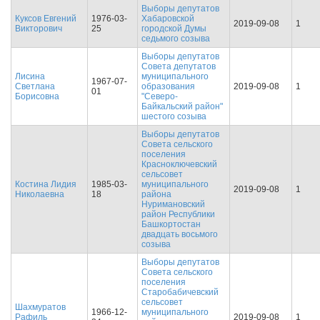
Выборы депутатов
Куксов Евгений
1976-03-
Хабаровской
2019-09-08
1
Викторович
25
городской Думы
седьмого созыва
Выборы депутатов
Совета депутатов
Лисина
муниципального
1967-07-
Светлана
образования
2019-09-08
1
01
Борисовна
"Северо-
Байкальский район"
шестого созыва
Выборы депутатов
Совета сельского
поселения
Красноключевский
сельсовет
Костина Лидия
1985-03-
муниципального
2019-09-08
1
Николаевна
18
района
Нуримановский
район Республики
Башкортостан
двадцать восьмого
созыва
Выборы депутатов
Совета сельского
поселения
Старобабичевский
сельсовет
Шахмуратов
1966-12-
муниципального
Рафиль
2019-09-08
1