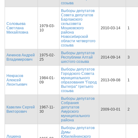
созыва
Выборы депутатов
Совета депутатов
Барлакского
Соловьева
сельсовета
1979-03-
Светлана
Мошковского
2010-03-14
1
10
Михайловна
района
Новосибирской
области четвертого
созыва
Выборы депутатов
Акчинов Андрей
1975-02-
Республики Алтай
2014-09-14
3
Владимирович
25
шестого созыва
Выборы депутатов
Городского Совета
Некрасов
1984-01-
муниципального
Алексей
2013-09-08
1
09
образования "Город
Леонтьевич
Вытегра" третьего
созыва
Выборы депутатов
Собрания
Кавелин Сергей
1967-11-
депутатов
2009-03-01
2
Викторович
30
Амурского
муниципального
района
Выборы депутатов
Думы
Луцкина
Юбилейнинского