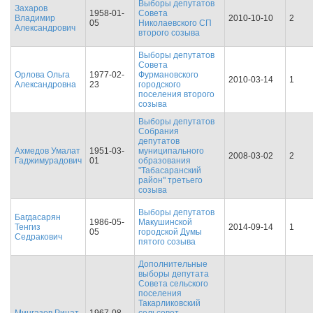
Выборы депутатов
Захаров
1958-01-
Совета
Владимир
2010-10-10
2
05
Николаевского СП
Александрович
второго созыва
Выборы депутатов
Совета
Орлова Ольга
1977-02-
Фурмановского
2010-03-14
1
Александровна
23
городского
поселения второго
созыва
Выборы депутатов
Собрания
депутатов
Ахмедов Умалат
1951-03-
муниципального
2008-03-02
2
Гаджимурадович
01
образования
"Табасаранский
район" третьего
созыва
Выборы депутатов
Багдасарян
1986-05-
Макушинской
Тенгиз
2014-09-14
1
05
городской Думы
Седракович
пятого созыва
Дополнительные
выборы депутата
Совета сельского
поселения
Такарликовский