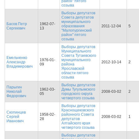
район" пятого
созыва
Выборы депутатов
Совета депутатов
муниципального
Басов Петр
1962-07-
образования
2011-12-04
5
Сергеевич
13
"Малопургинский
район" пятого
созыва
Выборы депутатов
Муниципального
Совета Тутаевского
Емельченко
1976-01-
муниципального
Александр
2012-10-14
2
09
района
Владимирович
Ярославской
области пятого
созыва
Выборы депутатов
Парыгин
1962-03-
Думы Тугулымского
Николай
2008-03-02
2
05
городского округа
Федорович
четвертого созыва
Выборы депутатов
Краснощековского
Скопинцев
1958-02-
районного Совета
Сергей
2008-03-02
1
28
депутатов
Иванович
Алтайского края
четвертого созыва
Выборы депутатов