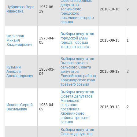
Совета народных
депутатов
Чубрикова Вера
1957-08-
Топкинского
2010-10-10
2
Ивановна
29
городского
поселения второго
созыва
Выборы депутатов
Филиппов
1973-04-
городской Думы
Михаил
2015-09-13
1
05
города Городца
Владимирович
третьего созыва
Выборы депутатов
Высокогорского
Кузьмин
сельского Совета
1958-03-
Алексей
депутатов
2015-09-13
2
04
Александрович
Енисейского района
Красноярского края
третьего созыва
Выборы депутатов
Совета депутатов
Минецкого
Иванов Сергей
1958-04-
сельского
2015-09-13
2
Васильевич
09
поселения
Хвойнинского
района третьего
созыва
Выборы депутатов
Совета депутатов