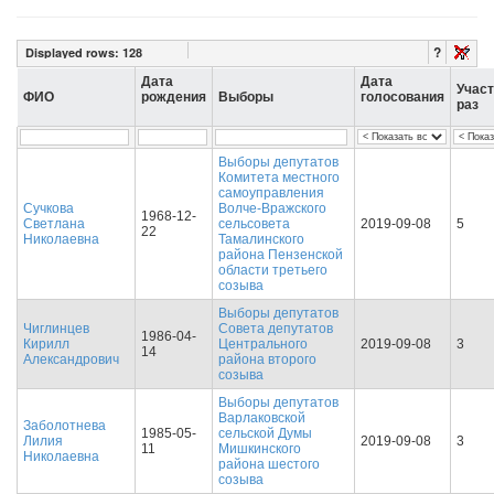
?
Displayed rows:
128
Дата
Дата
Учас
ФИО
рождения
Выборы
голосования
раз
Выборы депутатов
Комитета местного
самоуправления
Сучкова
Волче-Вражского
1968-12-
Светлана
сельсовета
2019-09-08
5
22
Николаевна
Тамалинского
района Пензенской
области третьего
созыва
Выборы депутатов
Чиглинцев
Совета депутатов
1986-04-
Кирилл
Центрального
2019-09-08
3
14
Александрович
района второго
созыва
Выборы депутатов
Варлаковской
Заболотнева
1985-05-
сельской Думы
Лилия
2019-09-08
3
11
Мишкинского
Николаевна
района шестого
созыва