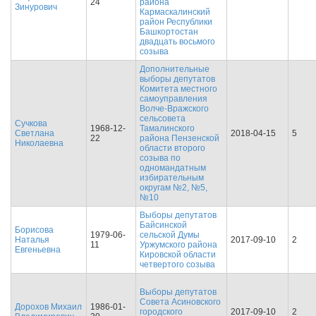
24
района
Зинурович
Кармаскалинский
район Республики
Башкортостан
двадцать восьмого
созыва
Дополнительные
выборы депутатов
Комитета местного
самоуправления
Волче-Вражского
сельсовета
Сучкова
1968-12-
Тамалинского
Светлана
2018-04-15
5
22
района Пензенской
Николаевна
области второго
созыва по
одномандатным
избирательным
округам №2, №5,
№10
Выборы депутатов
Байсинской
Борисова
1979-06-
сельской Думы
Наталья
2017-09-10
2
11
Уржумского района
Евгеньевна
Кировской области
четвертого созыва
Выборы депутатов
Совета Асиновского
Дорохов Михаил
1986-01-
городского
2017-09-10
2