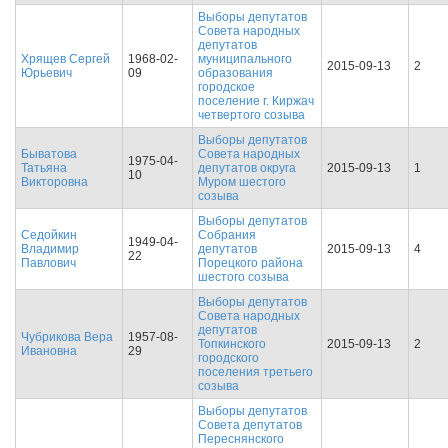
Выборы депутатов
Совета народных
депутатов
Хрящев Сергей
1968-02-
муниципального
2015-09-13
2
Юрьевич
09
образования
городское
поселение г. Киржач
четвертого созыва
Выборы депутатов
Быватова
Совета народных
1975-04-
Татьяна
депутатов округа
2015-09-13
1
10
Викторовна
Муром шестого
созыва
Выборы депутатов
Седойкин
Собрания
1949-04-
Владимир
депутатов
2015-09-13
4
22
Павлович
Порецкого района
шестого созыва
Выборы депутатов
Совета народных
депутатов
Чубрикова Вера
1957-08-
Топкинского
2015-09-13
2
Ивановна
29
городского
поселения третьего
созыва
Выборы депутатов
Совета депутатов
Переснянского