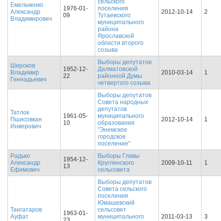
сельского
Емельченко
1976-01-
поселения
Александр
2012-10-14
2
09
Тутаевского
Владимирович
муниципального
района
Ярославской
области второго
созыва
Выборы депутатов
Широков
1952-12-
Далматовской
Владимир
2010-03-14
1
22
районной Думы
Геннадьевич
четвертого созыва
Выборы депутатов
Совета народных
депутатов
Татлок
1961-05-
муниципального
Пшисовкан
2012-10-14
1
10
образования
Инверович
"Энемское
городское
поселение"
Радько
Выборы Главы
1954-12-
Александр
Круглянского
2009-10-11
1
13
Ефимович
сельсовета
Выборы депутатов
Совета сельского
поселения
Юмашевский
Тангатаров
сельсовет
1963-01-
Ауфат
муниципального
2011-03-13
3
23