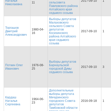
Наталья
2017-09-10
1
11
сельсовета
Николаевна
Павловского района
Алтайского края
седьмого созыва
Выборы депутатов
Малаховского
сельского Совета
Торгашов
1980-04-
депутатов
Дмитрий
2017-09-10
1
16
Косихинского
Александрович
района Алтайского
края седьмого
созыва
Выборы депутатов
Поткин Олег
1976-08-
Барнаульской
2017-09-10
3
Иванович
25
городской Думы
седьмого созыва
Дополнительные
выборы депутата
Кардаш
Мичуринского
1964-06-
Наталья
городского Совета
2016-09-18
1
23
Сергеевна
депутатов
Тамбовской области