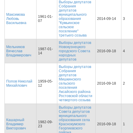
Выборы депутатов
Собрания
депутатов
Максимова
муниципального
1961-01-
Любовь
образования
2014-09-14
3
07
Васильевна
"Кумьинское
сельское
поселение"
третьего созыва
Выборы депутатов
Мельников
Новокузнецкого
1987-01-
Вячеслав
городского Совета
2016-09-18
4
14
Владимирович
народных
депутатов
Выборы депутатов
Собрания
депутатов
Мишкинского
Попов Николай
1959-05-
сельского
2016-09-18
2
Михайлович
12
поселения
Аксайского района
Ростовской области
четвертого созыва
Выборы депутатов
Совета депутатов
муниципального
Кашарный
образования села
1982-09-
Владимир
Краснокумского
2016-09-18
1
23
Викторович
Георгиевского
района