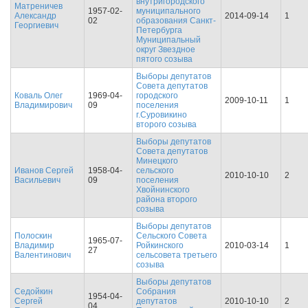
внутригородского
Матреничев
1957-02-
муниципального
Александр
2014-09-14
1
02
образования Санкт-
Георгиевич
Петербурга
Муниципальный
округ Звездное
пятого созыва
Выборы депутатов
Совета депутатов
Коваль Олег
1969-04-
городского
2009-10-11
1
Владимирович
09
поселения
г.Суровикино
второго созыва
Выборы депутатов
Совета депутатов
Минецкого
Иванов Сергей
1958-04-
сельского
2010-10-10
2
Васильевич
09
поселения
Хвойнинского
района второго
созыва
Выборы депутатов
Полоскин
Сельского Совета
1965-07-
Владимир
Ройкинского
2010-03-14
1
27
Валентинович
сельсовета третьего
созыва
Выборы депутатов
Седойкин
Собрания
1954-04-
Сергей
депутатов
2010-10-10
2
04