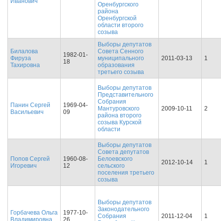
Иванович
Оренбургского
района
Оренбургской
области второго
созыва
Выборы депутатов
Билалова
Совета Сенного
1982-01-
Фируза
муниципального
2011-03-13
1
18
Тахировна
образования
третьего созыва
Выборы депутатов
Представительного
Собрания
Панин Сергей
1969-04-
Мантуровского
2009-10-11
2
Васильевич
09
района второго
созыва Курской
области
Выборы депутатов
Совета депутатов
Попов Сергей
1960-08-
Белоевского
2012-10-14
1
Игоревич
12
сельского
поселения третьего
созыва
Выборы депутатов
Законодательного
Горбачева Ольга
1977-10-
Собрания
2011-12-04
1
Владимировна
26