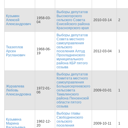
Выборы депутатов
Кузьмин
Высокогорского
1958-03-
Алексей
сельского Совета
2010-03-14
2
04
Александрович
Енисейского района
Красноярского края
Выборы депутатов
Совета местного
самоуправления
Тхазеплов
сельского
1968-06-
Арсен
поселения Алтуд
2012-03-04
1
19
Русланович
Прохладненского
муниципального
района КБР пятого
созыва
Выборы депутатов
Комитета местного
самоуправления
Журавлева
Большесергеевского
1972-01-
Любовь
сельсовета
2009-03-01
1
06
Александровна
Тамалинского
района Пензенской
области пятого
созыва
Выборы главы
Свободненского
Кузьмина
1962-12-
сельского
Марина
2009-10-11
1
20
поселения
Васильевна