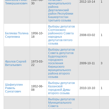
Мингазов Ринат
1967-08-
сельсовет
2012-10-14
1
Тимершаехович
30
муниципального
района
Дюртюлинский
район Республики
Башкортостан
третьего созыва
Выборы депутатов
Солтонского
Беляева Полина
1956-10-
районного Совета
2008-03-02
1
Сергеевна
18
народных
депутатов пятого
созыва
Выборы депутатов
Совета депутатов
Будогощского
городского
Фролов Сергей
1973-03-
поселения
2009-10-11
3
Витальевич
22
Киришского
муниципального
района второго
созыва
Выборы депутатов
Шафигуллин
1952-06-
Казанской
Равиль
2010-10-10
1
08
городской Думы
Сунгатович
второго созыва
Выборы депутатов
Муниципального
Совета