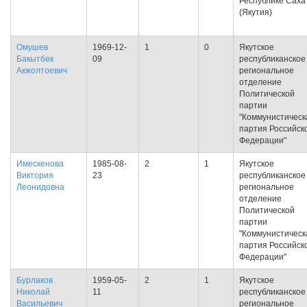
Республике Саха
(Якутия)
Омушев
1969-12-
1
0
Якутское
Бакытбек
09
республиканское
Акжолтоевич
региональное
отделение
Политической
партии
"Коммунистическ
партия Российск
Федерации"
Имескенова
1985-08-
2
1
Якутское
Виктория
23
республиканское
Леонидовна
региональное
отделение
Политической
партии
"Коммунистическ
партия Российск
Федерации"
Бурлаков
1959-05-
2
1
Якутское
Николай
11
республиканское
Васильевич
региональное