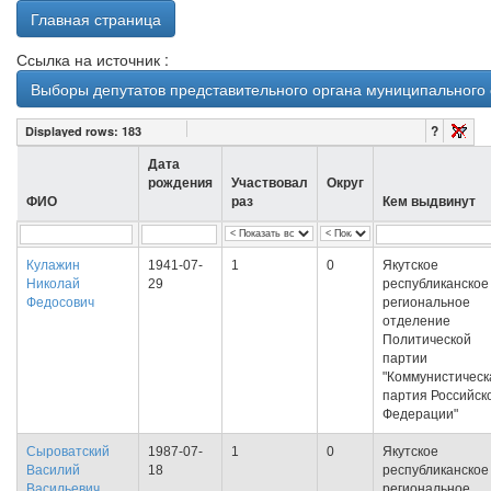
Главная страница
Ссылка на источник :
Выборы депутатов представительного органа муниципального 
?
Displayed rows:
183
Дата
рождения
Участвовал
Округ
ФИО
раз
Кем выдвинут
Кулажин
1941-07-
1
0
Якутское
Николай
29
республиканское
Федосович
региональное
отделение
Политической
партии
"Коммунистическ
партия Российск
Федерации"
Сыроватский
1987-07-
1
0
Якутское
Василий
18
республиканское
Васильевич
региональное