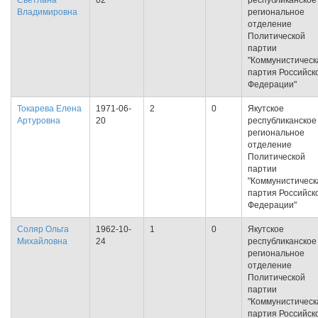
Светлана
02
республиканское
Владимировна
региональное
отделение
Политической
партии
"Коммунистическ
партия Российск
Федерации"
Токарева Елена
1971-06-
2
0
Якутское
Артуровна
20
республиканское
региональное
отделение
Политической
партии
"Коммунистическ
партия Российск
Федерации"
Соляр Ольга
1962-10-
1
0
Якутское
Михайловна
24
республиканское
региональное
отделение
Политической
партии
"Коммунистическ
партия Российск