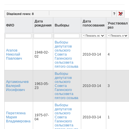
?
Displayed rows:
8
Дата
Дата
Участвовал
ФИО
рождения
Выборы
голосования
раз
Выборы
депутатов
Агапов
сельского
1948-02-
Николай
Совета
2010-03-14
4
02
Павлович
Гагинского
сельсовета
пятого созыва
Выборы
депутатов
Артамонычев
сельского
1963-05-
Валерий
Совета
2010-03-14
3
23
Иосифович
Гагинского
сельсовета
пятого созыва
Выборы
депутатов
Перетягина
сельского
1975-07-
Мария
Совета
2010-03-14
1
04
Владимировна
Гагинского
сельсовета