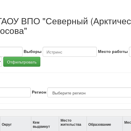
ФГАОУ ВПО "Северный (Арктиче
осова"
Выборы
Место работы
Отфильтровать
Регион
Место
Кем
Мес
Округ
жительства
Образование
выдвинут