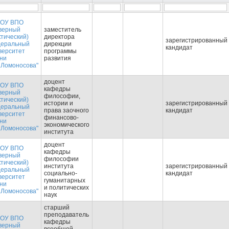
ОУ ВПО
верный
заместитель
ктический)
директора
зарегистрированный
еральный
дирекции
кандидат
верситет
программы
ни
развития
.Ломоносова"
доцент
ОУ ВПО
кафедры
верный
философии,
ктический)
истории и
зарегистрированный
еральный
права заочного
кандидат
верситет
финансово-
ни
экономического
.Ломоносова"
института
доцент
ОУ ВПО
кафедры
верный
философии
ктический)
института
зарегистрированный
еральный
социально-
кандидат
верситет
гуманитарных
ни
и политических
.Ломоносова"
наук
старший
преподаватель
ОУ ВПО
кафедры
верный