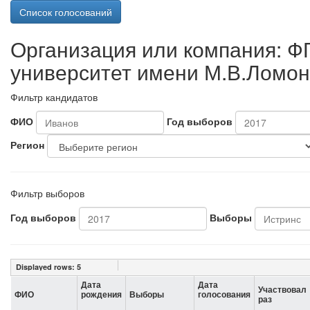
Список голосований
Организация или компания: 
университет имени М.В.Ломон
Фильтр кандидатов
ФИО
Год выборов
Регион
Фильтр выборов
Год выборов
Выборы
Displayed rows:
5
Дата
Дата
Участвовал
ФИО
рождения
Выборы
голосования
раз