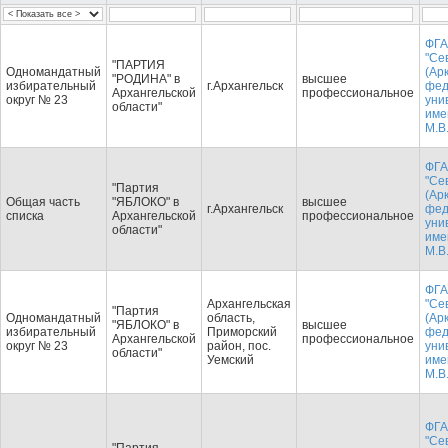
ФГА
"Се
"ПАРТИЯ
Одномандатный
(Ар
"РОДИНА" в
высшее
избирательный
г.Архангельск
фед
Архангельской
профессиональное
округ № 23
уни
области"
име
М.В
ФГА
"Се
"Партия
(Ар
Общая часть
"ЯБЛОКО" в
высшее
г.Архангельск
фед
списка
Архангельской
профессиональное
уни
области"
име
М.В
ФГА
Архангельская
"Се
"Партия
Одномандатный
область,
(Ар
"ЯБЛОКО" в
высшее
избирательный
Приморский
фед
Архангельской
профессиональное
округ № 23
район, пос.
уни
области"
Уемский
име
М.В
ФГА
"Се