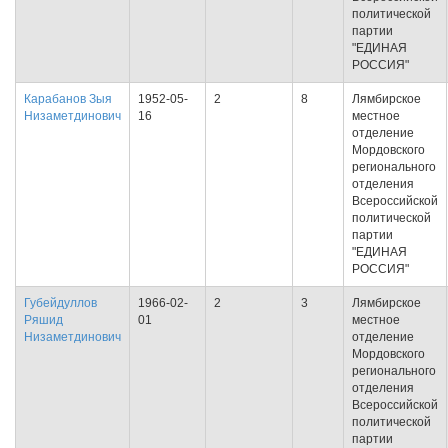
политической
партии
"ЕДИНАЯ
РОССИЯ"
Карабанов Зыя
1952-05-
2
8
Лямбирское
Низаметдинович
16
местное
отделение
Мордовского
регионального
отделения
Всероссийской
политической
партии
"ЕДИНАЯ
РОССИЯ"
Губейдуллов
1966-02-
2
3
Лямбирское
Ряшид
01
местное
Низаметдинович
отделение
Мордовского
регионального
отделения
Всероссийской
политической
партии