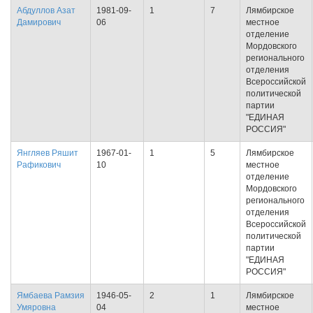
Абдуллов Азат
1981-09-
1
7
Лямбирское
Дамирович
06
местное
отделение
Мордовского
регионального
отделения
Всероссийской
политической
партии
"ЕДИНАЯ
РОССИЯ"
Янгляев Ряшит
1967-01-
1
5
Лямбирское
Рафикович
10
местное
отделение
Мордовского
регионального
отделения
Всероссийской
политической
партии
"ЕДИНАЯ
РОССИЯ"
Ямбаева Рамзия
1946-05-
2
1
Лямбирское
Умяровна
04
местное