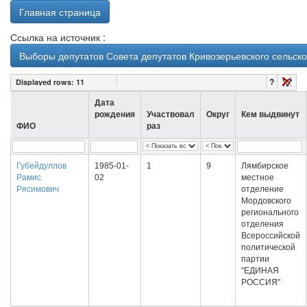
Главная страница
Ссылка на источник :
Выборы депутатов Совета депутатов Кривозерьевского сельск
?
Displayed rows:
11
Дата
рождения
Участвовал
Округ
Кем выдвинут
ФИО
раз
Губейдуллов
1985-01-
1
9
Лямбирское
Рамис
02
местное
Рясимович
отделение
Мордовского
регионального
отделения
Всероссийской
политической
партии
"ЕДИНАЯ
РОССИЯ"