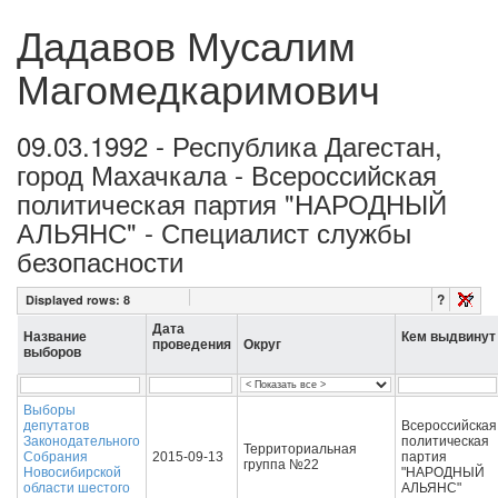
Дадавов Мусалим
Магомедкаримович
09.03.1992 - Республика Дагестан,
город Махачкала - Всероссийская
политическая партия "НАРОДНЫЙ
АЛЬЯНС" - Специалист службы
безопасности
?
Displayed rows:
8
Дата
Название
Кем выдвинут
проведения
Округ
выборов
Выборы
депутатов
Всероссийская
Законодательного
политическая
Территориальная
Собрания
2015-09-13
партия
группа №22
Новосибирской
"НАРОДНЫЙ
области шестого
АЛЬЯНС"