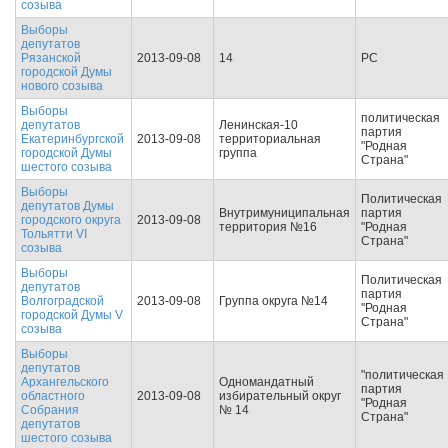
созыва
Выборы
депутатов
Рязанской
2013-09-08
14
РС
городской Думы
нового созыва
Выборы
политическая
депутатов
Ленинская-10
партия
Екатеринбургской
2013-09-08
территориальная
"Родная
городской Думы
группа
Страна"
шестого созыва
Выборы
Политическая
депутатов Думы
Внутримуниципальная
партия
городского округа
2013-09-08
территория №16
"Родная
Тольятти VI
Страна"
созыва
Выборы
Политическая
депутатов
партия
Волгоградской
2013-09-08
Группа округа №14
"Родная
городской Думы V
Страна"
созыва
Выборы
депутатов
"политическая
Архангельского
Одномандатный
партия
областного
2013-09-08
избирательный округ
"Родная
Собрания
№ 14
Страна"
депутатов
шестого созыва