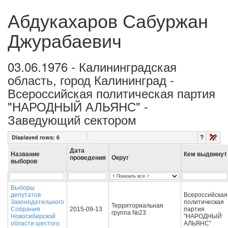
Абдукахаров Сабуржан
Джурабаевич
03.06.1976 - Калининградская
область, город Калининград -
Всероссийская политическая партия
"НАРОДНЫЙ АЛЬЯНС" -
Заведующий сектором
?
Displayed rows:
6
Дата
Название
Кем выдвинут
проведения
Округ
выборов
Выборы
депутатов
Всероссийская
Законодательного
политическая
Территориальная
Собрания
2015-09-13
партия
группа №23
Новосибирской
"НАРОДНЫЙ
области шестого
АЛЬЯНС"