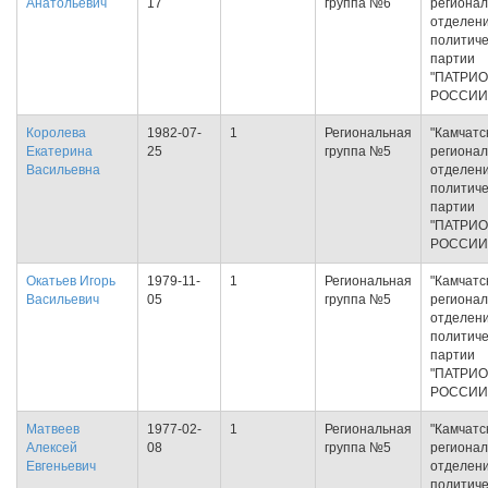
Анатольевич
17
группа №6
региона
отделен
политиче
партии
"ПАТРИ
РОССИИ
Королева
1982-07-
1
Региональная
"Камчатс
Екатерина
25
группа №5
региона
Васильевна
отделен
политиче
партии
"ПАТРИ
РОССИИ
Окатьев Игорь
1979-11-
1
Региональная
"Камчатс
Васильевич
05
группа №5
региона
отделен
политиче
партии
"ПАТРИ
РОССИИ
Матвеев
1977-02-
1
Региональная
"Камчатс
Алексей
08
группа №5
региона
Евгеньевич
отделен
политиче