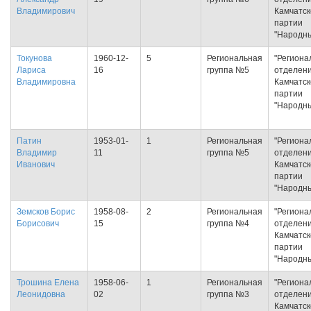
Владимирович
Камчатск
партии
"Народн
Токунова
1960-12-
5
Региональная
"Региона
Лариса
16
группа №5
отделен
Владимировна
Камчатск
партии
"Народн
Патин
1953-01-
1
Региональная
"Региона
Владимир
11
группа №5
отделен
Иванович
Камчатск
партии
"Народн
Земсков Борис
1958-08-
2
Региональная
"Региона
Борисович
15
группа №4
отделен
Камчатск
партии
"Народн
Трошина Елена
1958-06-
1
Региональная
"Региона
Леонидовна
02
группа №3
отделен
Камчатск