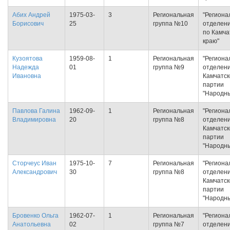
Абих Андрей
1975-03-
3
Региональная
"Региона
Борисович
25
группа №10
отделен
по Камча
краю"
Кузоятова
1959-08-
1
Региональная
"Региона
Надежда
01
группа №9
отделен
Ивановна
Камчатск
партии
"Народн
Павлова Галина
1962-09-
1
Региональная
"Региона
Владимировна
20
группа №8
отделен
Камчатск
партии
"Народн
Сторчеус Иван
1975-10-
7
Региональная
"Региона
Александрович
30
группа №8
отделен
Камчатск
партии
"Народн
Бровенко Ольга
1962-07-
1
Региональная
"Региона
Анатольевна
02
группа №7
отделен