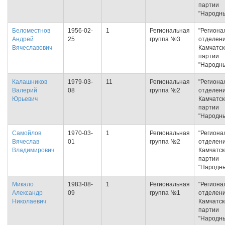
партии
"Народн
Беломестнов
1956-02-
1
Региональная
"Региона
Андрей
25
группа №3
отделен
Вячеславович
Камчатск
партии
"Народн
Калашников
1979-03-
11
Региональная
"Региона
Валерий
08
группа №2
отделен
Юрьевич
Камчатск
партии
"Народн
Самойлов
1970-03-
1
Региональная
"Региона
Вячеслав
01
группа №2
отделен
Владимирович
Камчатск
партии
"Народн
Микало
1983-08-
1
Региональная
"Региона
Александр
09
группа №1
отделен
Николаевич
Камчатск
партии
"Народн