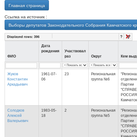
Главная страница
Ссылка на источник :
Выборы депутатов Законодательного Собрания Камчатского кр
?
Displayed rows:
396
Дата
рождения
Участвовал
ФИО
раз
Округ
Кем выд
Жуков
1961-07-
23
Региональная
"Региона
Константин
06
группа №6
отделен
Аркадьевич
Партии
"СПРАВ
РОССИЯ
Камчатск
Солодков
1983-05-
2
Региональная
"Региона
Алексей
18
группа №5
отделен
Валерьевич
Партии
"СПРАВ
РОССИЯ
Камчатск