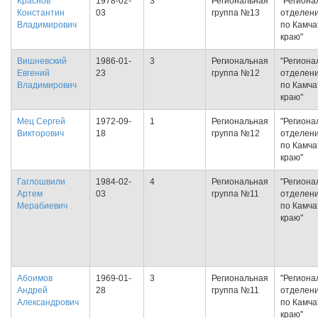
Краснов
1978-02-
3
Региональная
"Региона
Константин
03
группа №13
отделен
Владимирович
по Камча
краю"
Вишневский
1986-01-
3
Региональная
"Региона
Евгений
23
группа №12
отделен
Владимирович
по Камча
краю"
Мец Сергей
1972-09-
1
Региональная
"Региона
Викторович
18
группа №12
отделен
по Камча
краю"
Гаглошвили
1984-02-
4
Региональная
"Региона
Артем
03
группа №11
отделен
Мерабиевич
по Камча
краю"
Абоимов
1969-01-
3
Региональная
"Региона
Андрей
28
группа №11
отделен
Александрович
по Камча
краю"