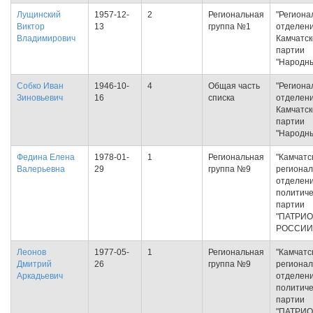
Лущинский
1957-12-
2
Региональная
"Региона
Виктор
13
группа №1
отделен
Владимирович
Камчатск
партии
"Народн
Собко Иван
1946-10-
4
Общая часть
"Региона
Зиновьевич
16
списка
отделен
Камчатск
партии
"Народн
Федина Елена
1978-01-
1
Региональная
"Камчатс
Валерьевна
29
группа №9
региона
отделен
политиче
партии
"ПАТРИ
РОССИИ
Леонов
1977-05-
1
Региональная
"Камчатс
Дмитрий
26
группа №9
региона
Аркадьевич
отделен
политиче
партии
"ПАТРИ