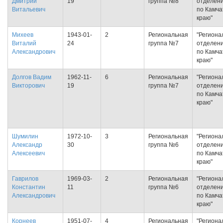
Дмитрий
19
группа №8
отделен
Витальевич
по Камча
краю"
Михеев
1943-01-
2
Региональная
"Региона
Виталий
24
группа №7
отделен
Александрович
по Камча
краю"
Долгов Вадим
1962-11-
6
Региональная
"Региона
Викторович
19
группа №7
отделен
по Камча
краю"
Шумилин
1972-10-
3
Региональная
"Региона
Александр
30
группа №6
отделен
Алексеевич
по Камча
краю"
Гаврилов
1969-03-
2
Региональная
"Региона
Константин
11
группа №6
отделен
Александрович
по Камча
краю"
Корнеев
1951-07-
4
Региональная
"Региона