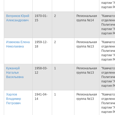
партии "
партия Р
Веприков Юрий
1970-01-
2
Региональная
"Камчатс
Александрович
15
группа №14
отделен
Политич
партии "
партия Р
Извекова Елена
1959-12-
2
Региональная
"Камчатс
Николаевна
18
группа №13
отделен
Политич
партии "
партия Р
Кужанкуй
1958-03-
1
Региональная
"Камчатс
Наталья
12
группа №13
отделен
Васильевна
Политич
партии "
партия Р
Харлов
1941-04-
1
Региональная
"Камчатс
Владимир
14
группа №13
отделен
Петровмч
Политич
партии "
партия Р