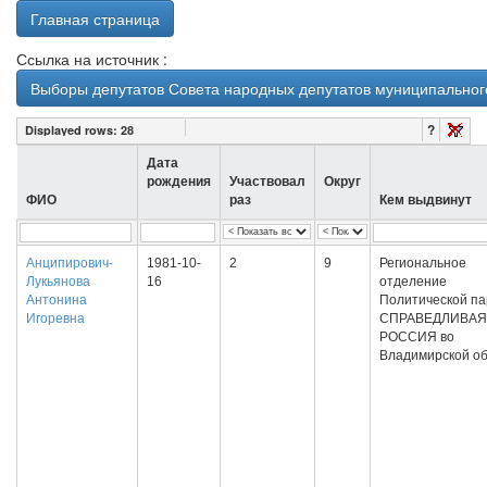
Главная страница
Ссылка на источник :
Выборы депутатов Совета народных депутатов муниципального
?
Displayed rows:
28
Дата
рождения
Участвовал
Округ
ФИО
раз
Кем выдвинут
Анципирович-
1981-10-
2
9
Региональное
Лукьянова
16
отделение
Антонина
Политической па
Игоревна
СПРАВЕДЛИВАЯ
РОССИЯ во
Владимирской об