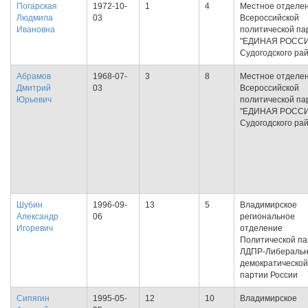
Погарская
1972-10-
1
4
Местное отделе
Людмила
03
Всероссийской
Ивановна
политической па
"ЕДИНАЯ РОСС
Судогодского ра
Абрамов
1968-07-
3
8
Местное отделе
Дмитрий
03
Всероссийской
Юрьевич
политической па
"ЕДИНАЯ РОСС
Судогодского ра
Шубин
1996-09-
13
5
Владимирское
Александр
06
региональное
Игоревич
отделение
Политической па
ЛДПР-Либеральн
демократической
партии России
Сипягин
1995-05-
12
10
Владимирское